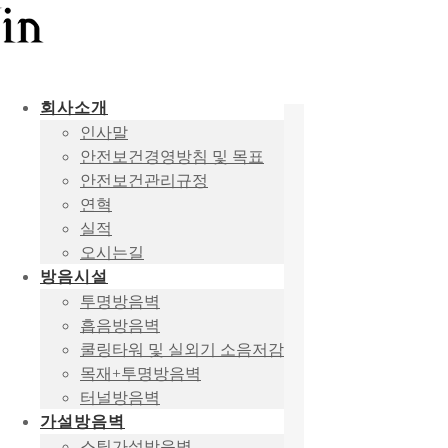
회사소개
인사말
안전보건경영방침 및 목표
안전보건관리규정
연혁
실적
오시는길
방음시설
투명방음벽
흡음방음벽
쿨링타워 및 실외기 소음저감
목재+투명방음벽
터널방음벽
가설방음벽
스틸가설방음벽