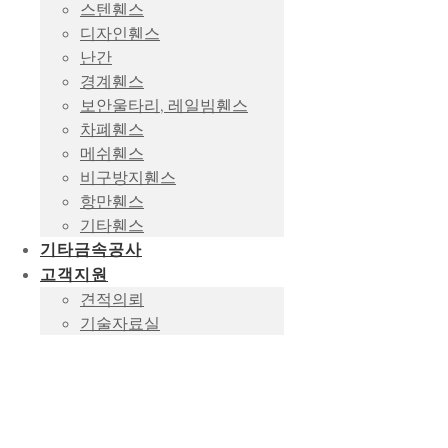
스텐휀스
디자인휀스
난간
경계휀스
보안울타리, 레일빔휀스
차폐휀스
메쉬휀스
비구방지휀스
항만휀스
기타휀스
기타금속공사
고객지원
견적의뢰
기술자료실