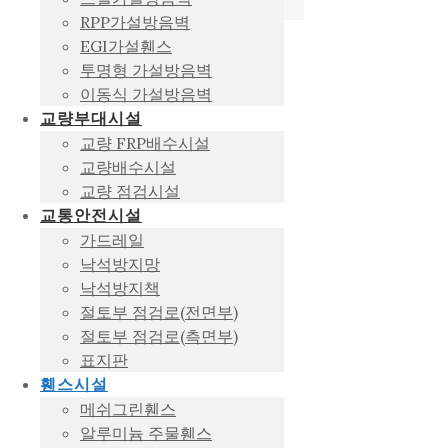
RPP가설방음벽
EGI가설휀스
투명형 가설방음벽
이동식 가설방음벽
교량부대시설
교량 FRP배수시설
교량배수시설
교량 점검시설
교통안전시설
가드레일
낙석방지망
낙석방지책
절토부 점검로(전면부)
절토부 점검로(측면부)
표지판
휀스시설
메쉬그린휀스
알루미늄 주물휀스