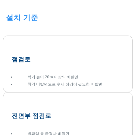
설치 기준
점검로
깍기 높이 20m 이상의 비탈면
취약 비탈면으로 수시 점검이 필요한 비탈면
전면부 점검로
발파암 등 급경사 비탈면