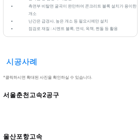
측면부 비탈면 굴곡이 완만하여 콘크리트 블록 설치가 용이한
개소
난간은 급경사, 높은 개소 등 필요시에만 설치
점검로 재질 : 시멘트 블록, 연석, 옥책, 쩐돌 등 활용
시공사례
*클릭하시면 확대된 사진을 확인하실 수 있습니다.
서울춘천고속2공구
울산포항고속