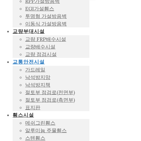
RPP가설방음벽
EGI가설휀스
투명형 가설방음벽
이동식 가설방음벽
교량부대시설
교량 FRP배수시설
교량배수시설
교량 점검시설
교통안전시설
가드레일
낙석방지망
낙석방지책
절토부 점검로(전면부)
절토부 점검로(측면부)
표지판
휀스시설
메쉬그린휀스
알루미늄 주물휀스
스텐휀스