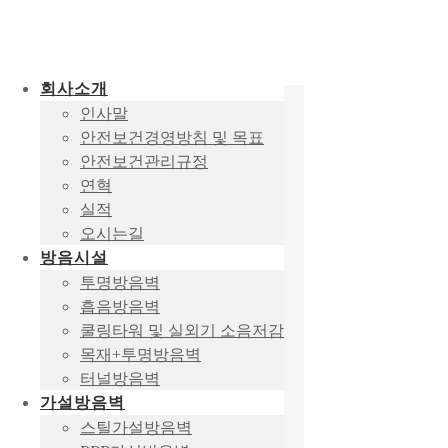
회사소개
인사말
안전보건경영방침 및 목표
안전보건관리규정
연혁
실적
오시는길
방음시설
투명방음벽
흡음방음벽
쿨링타워 및 실외기 소음저감
목재+투명방음벽
터널방음벽
가설방음벽
스틸가설방음벽